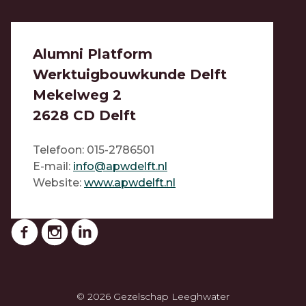
Alumni Platform
Werktuigbouwkunde Delft
Mekelweg 2
2628 CD Delft
Telefoon: 015-2786501
E-mail:
i
nfo@apwdelft.nl
Website:
www.a
pwdelft.nl
© 2026
Gezelschap Leeghwater